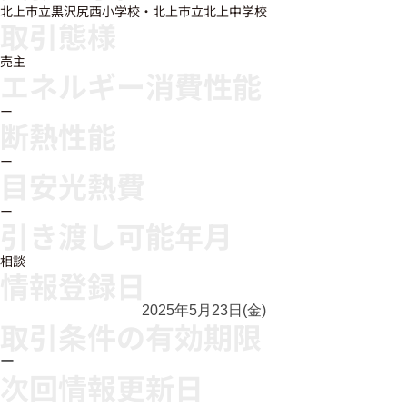
北上市立黒沢尻西小学校・北上市立北上中学校
取引態様
売主
エネルギー消費性能
ー
断熱性能
ー
目安光熱費
ー
引き渡し可能年月
相談
情報登録日
2025年5月23日(金)
取引条件の有効期限
ー
次回情報更新日