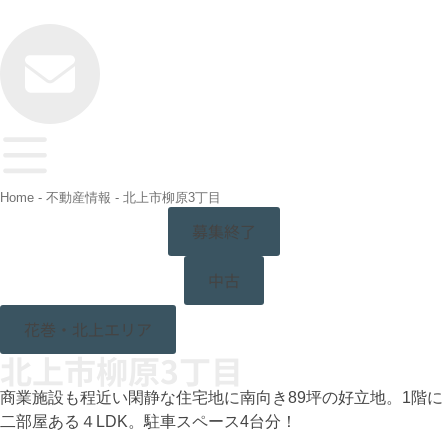
Home
-
不動産情報
-
北上市柳原3丁目
募集終了
中古
花巻・北上エリア
北上市柳原3丁目
商業施設も程近い閑静な住宅地に南向き89坪の好立地。1階に
二部屋ある４LDK。駐車スペース4台分！