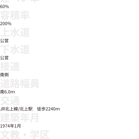
60%
容積率
200%
上水道
公営
下水道
公営
接道
南側
道路幅員
南6.0ｍ
交通
JR北上線/北上駅 徒歩2240ｍ
建築年月
1974年1月
文教・学区